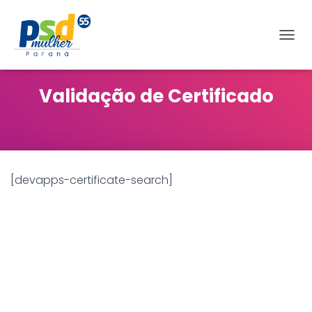
A
L
T
E
Validação de Certificado
R
N
A
R
N
A
V
[devapps-certificate-search]
E
G
A
Ç
Ã
O