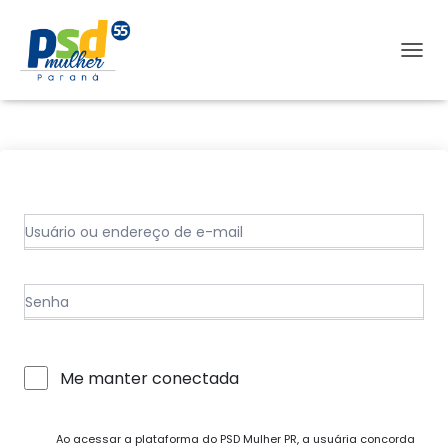
A
L
T
E
R
N
A
R
N
A
V
E
G
A
Ç
Ã
O
Me manter conectada
Ao acessar a plataforma do PSD Mulher PR, a usuária concorda